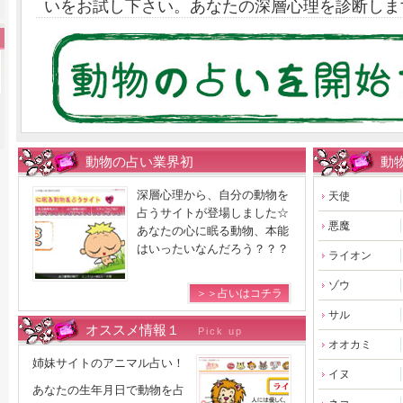
いをお試し下さい。あなたの深層心理を診断しま
動物の占い業界初
動
深層心理から、自分の動物を
天使
占うサイトが登場しました☆
悪魔
あなたの心に眠る動物、本能
はいったいなんだろう？？？
ライオン
ゾウ
＞＞占いはコチラ
サル
オススメ情報１
Pick up
オオカミ
姉妹サイトのアニマル占い！
イヌ
あなたの生年月日で動物を占