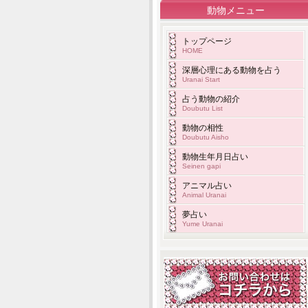
動物メニュー
トップページ
HOME
深層心理にある動物を占う
Uranai Start
占う動物の紹介
Doubutu List
動物の相性
Doubutu Aisho
動物生年月日占い
Seinen gapi
アニマル占い
Animal Uranai
夢占い
Yume Uranai