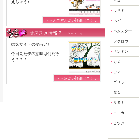
ネコ
えちゃう♪
ウサギ
＞＞アニマル占い詳細はコチラ
ヘビ
ハムスター
オススメ情報２
Pick up
フクロウ
姉妹サイトの夢占い♪
ペンギン
今日見た夢の意味は何だろ
う？？？
カメ
ウマ
＞＞夢占い詳細はコチラ
ゴリラ
魔女
タヌキ
イルカ
ヒツジ