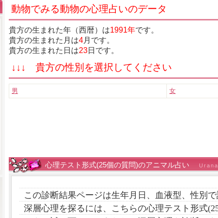
動物でみる動物の心理占いのデータ
貴方の生まれた年（西暦）は
1991年
です。
貴方の生まれた月は
4
月です。
貴方の生まれた日は
23
日です。
↓↓↓ 貴方の性別を選択してください
男
女
心理テスト形式(25個の質問)のアニマル占い
Urana
この診断結果ページは生年月日、血液型、性別で
深層心理を探るには、こちらの心理テスト形式(2