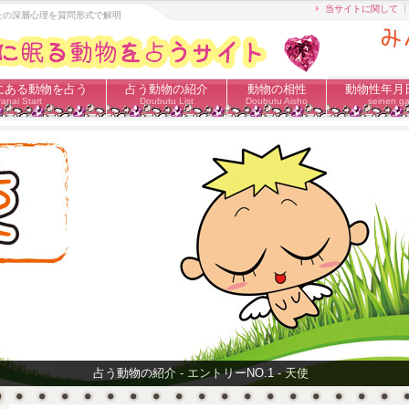
当サイトに関して
なたの深層心理を質問形式で解明
にある動物を占う
占う動物の紹介
動物の相性
動物性年月
anai Start
Doubutu List
Doubutu Aisho
seinen ga
占う動物の紹介 - エントリーNO.1 - 天使