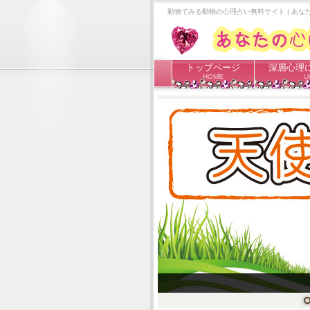
動物でみる動物の心理占い無料サイト | あ
トップページ
深層心理
HOME
Ur