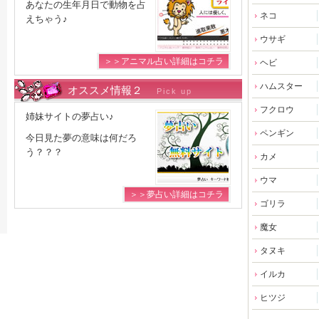
あなたの生年月日で動物を占
ネコ
えちゃう♪
ウサギ
＞＞アニマル占い詳細はコチラ
ヘビ
ハムスター
オススメ情報２
Pick up
フクロウ
姉妹サイトの夢占い♪
ペンギン
今日見た夢の意味は何だろ
う？？？
カメ
ウマ
＞＞夢占い詳細はコチラ
ゴリラ
魔女
タヌキ
イルカ
ヒツジ