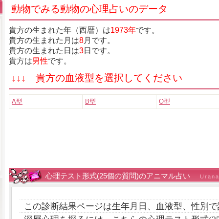
動物でみる動物の心理占いのデータ
貴方の生まれた年（西暦）は
1973年
です。
貴方の生まれた月は
8
月です。
貴方の生まれた日は
3
日です。
貴方は
男性
です。
↓↓↓ 貴方の血液型を選択してください
A型
B型
O型
心理テスト形式(25個の質問)のアニマル占い
Urana
この診断結果ページは生年月日、血液型、性別で