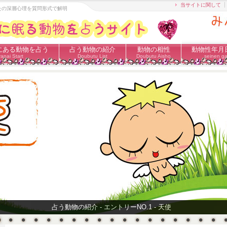
当サイトに関して
なたの深層心理を質問形式で解明
にある動物を占う
占う動物の紹介
動物の相性
動物性年月
anai Start
Doubutu List
Doubutu Aisho
seinen ga
占う動物の紹介 - エントリーNO.1 - 天使