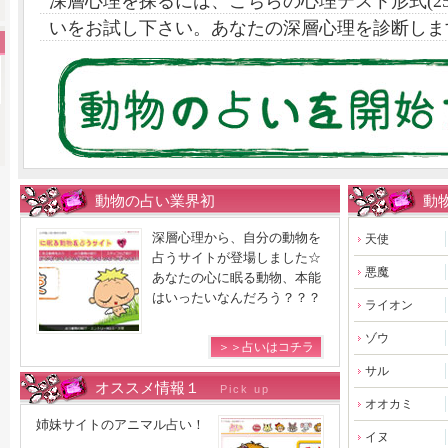
深層心理を探るには、こちらの心理テスト形式(2
いをお試し下さい。あなたの深層心理を診断しま
動物の占い業界初
動
深層心理から、自分の動物を
天使
占うサイトが登場しました☆
悪魔
あなたの心に眠る動物、本能
はいったいなんだろう？？？
ライオン
ゾウ
＞＞占いはコチラ
サル
オススメ情報１
Pick up
オオカミ
姉妹サイトのアニマル占い！
イヌ