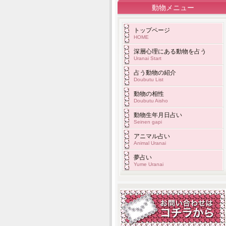
動物メニュー
トップページ
HOME
深層心理にある動物を占う
Uranai Start
占う動物の紹介
Doubutu List
動物の相性
Doubutu Aisho
動物生年月日占い
Seinen gapi
アニマル占い
Animal Uranai
夢占い
Yume Uranai