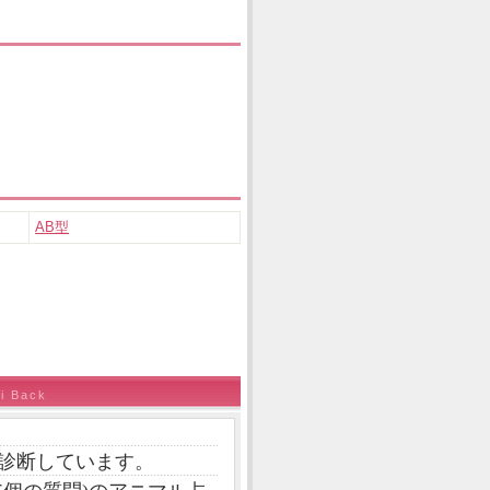
AB型
i Back
診断しています。