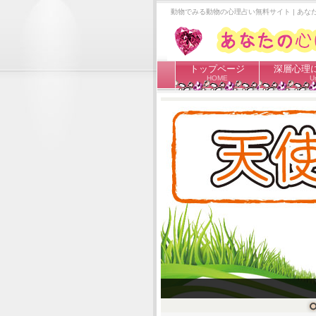
動物でみる動物の心理占い無料サイト | あ
トップページ
深層心理
HOME
Ur